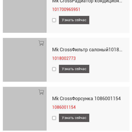
Mk CrossРадиатор кондиционера101700965951
101700965951
Узнать сейчас
Mk CrossФильтр салоный1018002773
1018002773
Узнать сейчас
Mk CrossФорсунка 1086001154
1086001154
Узнать сейчас