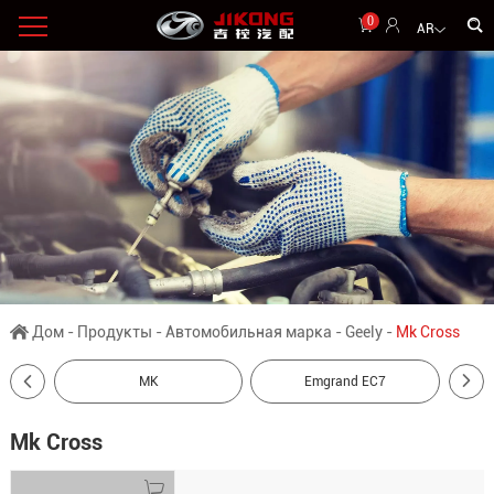
0
AR
Дом
-
Продукты
-
Автомобильная марка
-
Geely
-
Mk Cross
MK
Emgrand EC7
Mk Cross