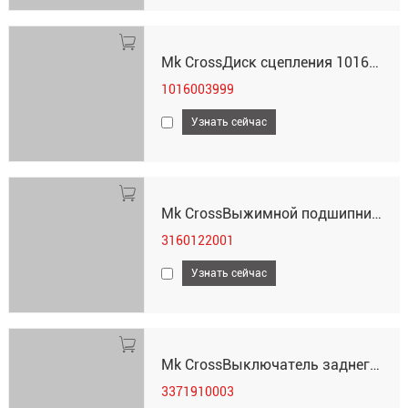
Mk CrossДиск сцепления 1016003999
1016003999
Узнать сейчас
Mk CrossВыжимной подшипник3160122001
3160122001
Узнать сейчас
Mk CrossВыключатель заднего хода 3371910003
3371910003