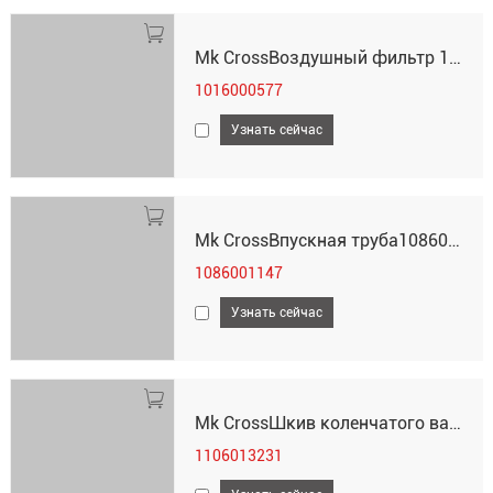
Mk CrossВоздушный фильтр 1016000577
1016000577
Узнать сейчас
Mk CrossВпускная труба1086001147
1086001147
Узнать сейчас
Mk CrossШкив коленчатого вала 1106013231
1106013231