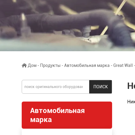
Дом
-
Продукты
-
Автомобильная марка
-
Great Wall
H
Ни
Автомобильная
марка