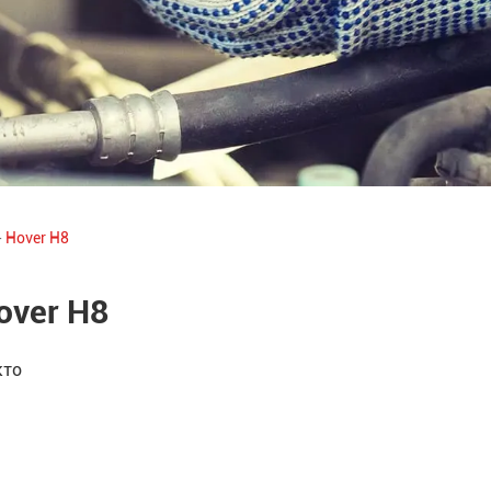
-
Hover H8
over H8
кто