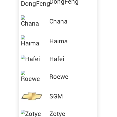
DongFeng
Chana
Haima
Hafei
Roewe
SGM
Zotye