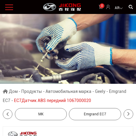
0
AR
Дом
-
Продукты
-
Автомобильная марка
-
Geely
-
Emgrand
EC7
-
EC7Датчик ABS передний 1067000020
MK
Emgrand EC7